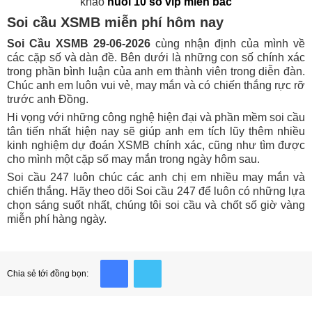
khảo
nuôi 10 số vip miền bắc
Soi cầu XSMB miễn phí hôm nay
Soi Cầu XSMB 29-06-2026
cùng nhận định của mình về
các cặp số và dàn đề. Bên dưới là những con số chính xác
trong phần bình luận của anh em thành viên trong diễn đàn.
Chúc anh em luôn vui vẻ, may mắn và có chiến thắng rực rỡ
trước anh Đồng.
Hi vọng với những công nghệ hiện đại và phần mềm soi cầu
tân tiến nhất hiện nay sẽ giúp anh em tích lũy thêm nhiều
kinh nghiệm dự đoán XSMB chính xác, cũng như tìm được
cho mình một cặp số may mắn trong ngày hôm sau.
Soi cầu 247 luôn chúc các anh chị em nhiều may mắn và
chiến thắng. Hãy theo dõi Soi cầu 247 để luôn có những lựa
chọn sáng suốt nhất, chúng tôi soi cầu và chốt số giờ vàng
miễn phí hàng ngày.
Facebook
Twitter
Chia sẻ tới đồng bọn: