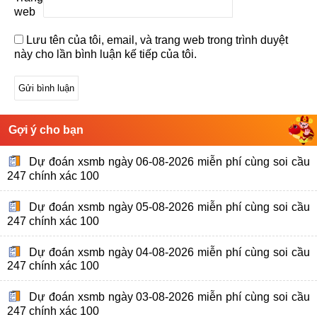
web
Lưu tên của tôi, email, và trang web trong trình duyệt
này cho lần bình luận kế tiếp của tôi.
Gợi ý cho bạn
Dự đoán xsmb ngày 06-08-2026 miễn phí cùng soi cầu
247 chính xác 100
Dự đoán xsmb ngày 05-08-2026 miễn phí cùng soi cầu
247 chính xác 100
Dự đoán xsmb ngày 04-08-2026 miễn phí cùng soi cầu
247 chính xác 100
Dự đoán xsmb ngày 03-08-2026 miễn phí cùng soi cầu
247 chính xác 100