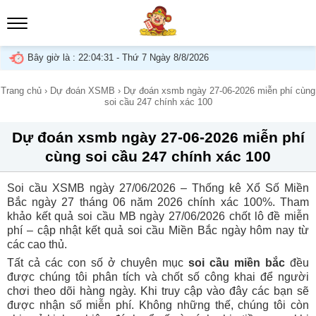
Bây giờ là :
22:04:31 - Thứ 7 Ngày 8/8/2026
Trang chủ
›
Dự đoán XSMB
›
Dự đoán xsmb ngày 27-06-2026 miễn phí cùng
soi cầu 247 chính xác 100
Dự đoán xsmb ngày 27-06-2026 miễn phí
cùng soi cầu 247 chính xác 100
Soi cầu XSMB ngày 27/06/2026 – Thống kê Xổ Số Miền
Bắc ngày 27 tháng 06 năm 2026 chính xác 100%. Tham
khảo kết quả soi cầu MB ngày 27/06/2026 chốt lô đề miễn
phí – cập nhật kết quả soi cầu Miền Bắc ngày hôm nay từ
các cao thủ.
Tất cả các con số ở chuyên mục
soi cầu miền bắc
đều
được chúng tôi phân tích và chốt số công khai để người
chơi theo dõi hàng ngày. Khi truy cập vào đây các bạn sẽ
được nhận số miễn phí. Không những thế, chúng tôi còn