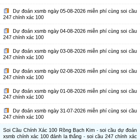
Dự đoán xsmb ngày 05-08-2026 miễn phí cùng soi cầu
247 chính xác 100
Dự đoán xsmb ngày 04-08-2026 miễn phí cùng soi cầu
247 chính xác 100
Dự đoán xsmb ngày 03-08-2026 miễn phí cùng soi cầu
247 chính xác 100
Dự đoán xsmb ngày 02-08-2026 miễn phí cùng soi cầu
247 chính xác 100
Dự đoán xsmb ngày 01-08-2026 miễn phí cùng soi cầu
247 chính xác 100
Dự đoán xsmb ngày 31-07-2026 miễn phí cùng soi cầu
247 chính xác 100
Soi Cầu Chính Xác 100 Rồng Bạch Kim
-
soi cầu dự đoán
xsmb chính xác 100 đánh la thắng
-
soi cầu 247 chính xác