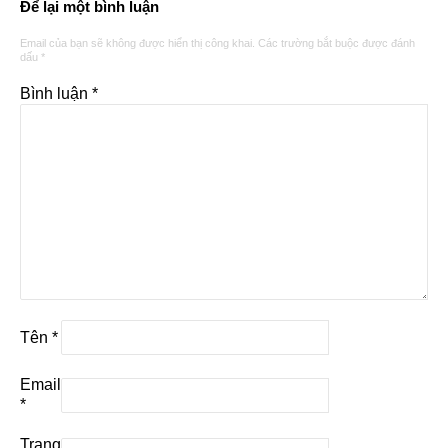
Để lại một bình luận
Email của bạn sẽ không được hiển thị công khai.
Các trường bắt buộc được đánh
dấu
*
Bình luận
*
Tên
*
Email
*
Trang