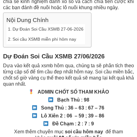
chia sẻ kinh nghiệm đánh xổ số và cách chia tiền cược khi
các bạn đánh đề nuôi hoặc lô nuôi khung nhiều ngày.
Nội Dung Chính
Dự Đoán Soi Cầu XSMB 27-06-2026
Soi cầu XSMB miễn phí hôm nay
Dự Đoán Soi Cầu XSMB 27/06/2026
Dựa vào kết quả xsmb hôm qua, chúng ta sẽ phân tích theo
từng cặp số để tìm cầu đẹp nhất hôm nay. Soi cầu miền bắc,
chốt số giờ vàng cụ thể theo kết quả sẽ mang lại kết quả khả
quan nhất.
ADMIN CHỐT SỐ THAM KHẢO
Bạch Thủ : 98
Song Thủ : 36 – 63
: 67 – 76
Lô Xiên 2 : 06 – 59
; 39 – 86
Đề Chạm : 2 : 7 : 9
Xem thêm chuyên mục
soi cầu hôm nay
để tham