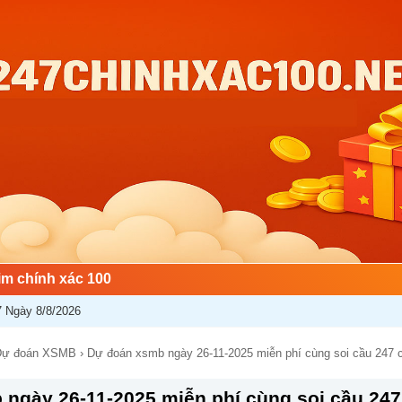
im chính xác 100
7 Ngày 8/8/2026
Dự đoán XSMB
›
Dự đoán xsmb ngày 26-11-2025 miễn phí cùng soi cầu 247 
ngày 26-11-2025 miễn phí cùng soi cầu 247