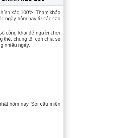
chính xác 100%. Tham khảo
Bắc ngày hôm nay từ các cao
 số công khai để người chơi
 thế, chúng tôi còn chia sẻ
ng nhiều ngày.
nhất hôm nay. Soi cầu miền