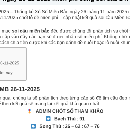
2025 – Thống kê Xổ Số Miền Bắc ngày 26 tháng 11 năm 2025 
/11/2025 chốt lô đề miễn phí – cập nhật kết quả soi cầu Miền 
ên mục
soi cầu miền bắc
đều được chúng tôi phân tích và chốt
uy cập vào đây các bạn sẽ được nhận số miễn phí. Không những
cách chia tiền cược khi các bạn đánh đề nuôi hoặc lô nuôi khu
6-11-2025
ôm nay
MB 26-11-2025
qua, chúng ta sẽ phân tích theo từng cặp số để tìm cầu đẹp 
ể theo kết quả sẽ mang lại kết quả khả quan nhất.
ADMIN CHỐT SỐ THAM KHẢO
Bạch Thủ : 91
Song Thủ : 26 – 62 : 67 – 76