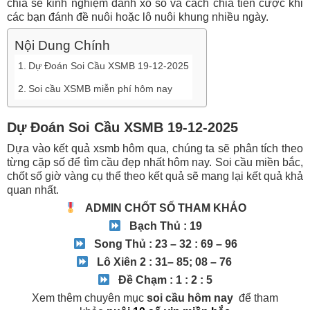
chia sẻ kinh nghiệm đánh xổ số và cách chia tiền cược khi
các bạn đánh đề nuôi hoặc lô nuôi khung nhiều ngày.
Nội Dung Chính
Dự Đoán Soi Cầu XSMB 19-12-2025
Soi cầu XSMB miễn phí hôm nay
Dự Đoán Soi Cầu XSMB 19-12-2025
Dựa vào kết quả xsmb hôm qua, chúng ta sẽ phân tích theo
từng cặp số để tìm cầu đẹp nhất hôm nay. Soi cầu miền bắc,
chốt số giờ vàng cụ thể theo kết quả sẽ mang lại kết quả khả
quan nhất.
ADMIN CHỐT SỐ THAM KHẢO
Bạch Thủ : 19
Song Thủ : 23 – 32 : 69 – 96
Lô Xiên 2 : 31– 85
; 08 – 76
Đề Chạm : 1 : 2 : 5
Xem thêm chuyên mục
soi cầu hôm nay
để tham