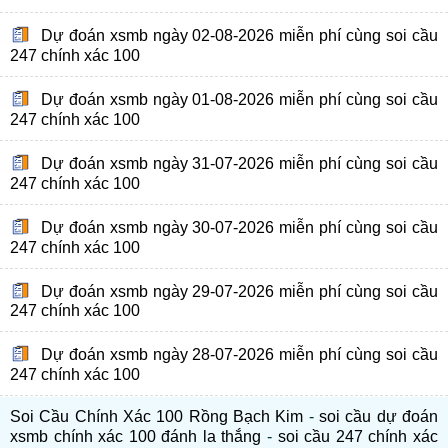
Dự đoán xsmb ngày 02-08-2026 miễn phí cùng soi cầu
247 chính xác 100
Dự đoán xsmb ngày 01-08-2026 miễn phí cùng soi cầu
247 chính xác 100
Dự đoán xsmb ngày 31-07-2026 miễn phí cùng soi cầu
247 chính xác 100
Dự đoán xsmb ngày 30-07-2026 miễn phí cùng soi cầu
247 chính xác 100
Dự đoán xsmb ngày 29-07-2026 miễn phí cùng soi cầu
247 chính xác 100
Dự đoán xsmb ngày 28-07-2026 miễn phí cùng soi cầu
247 chính xác 100
Soi Cầu Chính Xác 100 Rồng Bạch Kim
-
soi cầu dự đoán
xsmb chính xác 100 đánh la thắng
-
soi cầu 247 chính xác