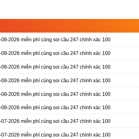
08-2026 miễn phí cùng soi cầu 247 chính xác 100
08-2026 miễn phí cùng soi cầu 247 chính xác 100
08-2026 miễn phí cùng soi cầu 247 chính xác 100
08-2026 miễn phí cùng soi cầu 247 chính xác 100
08-2026 miễn phí cùng soi cầu 247 chính xác 100
08-2026 miễn phí cùng soi cầu 247 chính xác 100
07-2026 miễn phí cùng soi cầu 247 chính xác 100
07-2026 miễn phí cùng soi cầu 247 chính xác 100