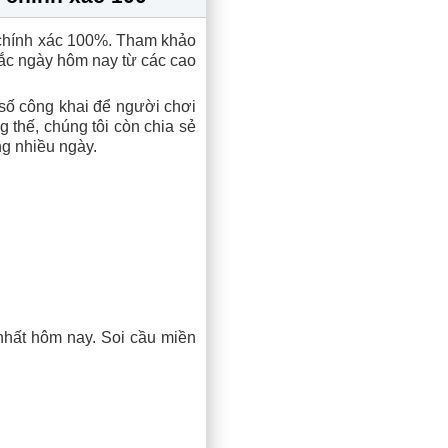
chính xác 100%. Tham khảo
Bắc ngày hôm nay từ các cao
 số công khai để người chơi
 thế, chúng tôi còn chia sẻ
ng nhiều ngày.
nhất hôm nay. Soi cầu miền