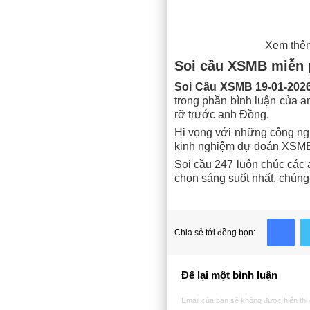
Xem thê
Soi cầu XSMB miễn 
Soi Cầu XSMB 19-01-202
trong phần bình luận của a
rỡ trước anh Đồng.
Hi vọng với những công ngh
kinh nghiệm dự đoán XSMB 
Soi cầu 247 luôn chúc các 
chọn sáng suốt nhất, chúng 
Face
Chia sẻ tới đồng bọn:
Để lại một bình luận
Email của bạn sẽ không được hiển thị 