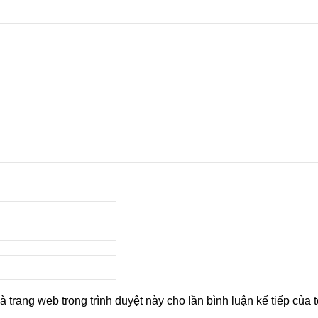
và trang web trong trình duyệt này cho lần bình luận kế tiếp của t