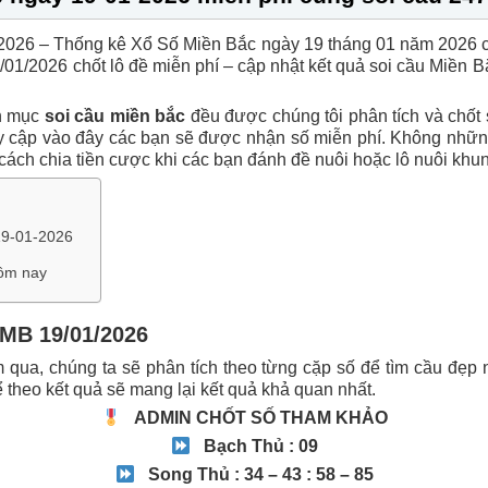
2026 – Thống kê Xổ Số Miền Bắc ngày 19 tháng 01 năm 2026 
/01/2026 chốt lô đề miễn phí – cập nhật kết quả soi cầu Miền 
ên mục
soi cầu miền bắc
đều được chúng tôi phân tích và chốt
uy cập vào đây các bạn sẽ được nhận số miễn phí. Không những
cách chia tiền cược khi các bạn đánh đề nuôi hoặc lô nuôi khu
9-01-2026
ôm nay
MB 19/01/2026
qua, chúng ta sẽ phân tích theo từng cặp số để tìm cầu đẹp 
ể theo kết quả sẽ mang lại kết quả khả quan nhất.
ADMIN CHỐT SỐ THAM KHẢO
Bạch Thủ : 09
Song Thủ : 34 – 43 : 58 – 85