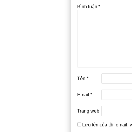
Bình luận
*
Tên
*
Email
*
Trang web
Lưu tên của tôi, email, 