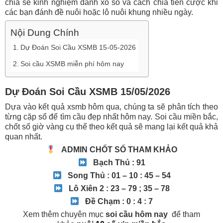
chia sẻ kinh nghiệm đánh xổ số và cách chia tiền cược khi
các bạn đánh đề nuôi hoặc lô nuôi khung nhiều ngày.
Nội Dung Chính
Dự Đoán Soi Cầu XSMB 15-05-2026
Soi cầu XSMB miễn phí hôm nay
Dự Đoán Soi Cầu XSMB 15/05/2026
Dựa vào kết quả xsmb hôm qua, chúng ta sẽ phân tích theo
từng cặp số để tìm cầu đẹp nhất hôm nay. Soi cầu miền bắc,
chốt số giờ vàng cụ thể theo kết quả sẽ mang lại kết quả khả
quan nhất.
ADMIN CHỐT SỐ THAM KHẢO
Bạch Thủ : 91
Song Thủ : 01 – 10
: 45 – 54
Lô Xiên 2 : 23 – 79
; 35 – 78
Đề Chạm : 0 : 4 : 7
Xem thêm chuyên mục
soi cầu hôm nay
để tham