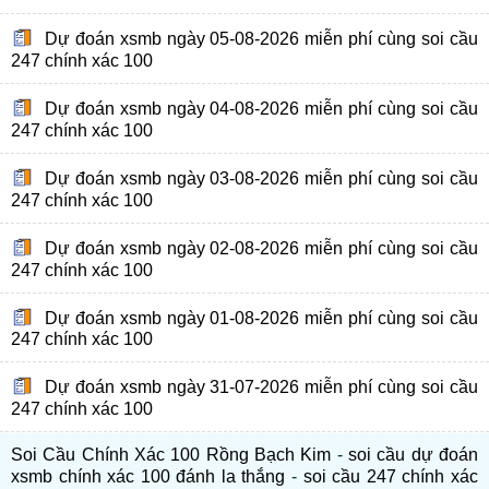
Dự đoán xsmb ngày 05-08-2026 miễn phí cùng soi cầu
247 chính xác 100
Dự đoán xsmb ngày 04-08-2026 miễn phí cùng soi cầu
247 chính xác 100
Dự đoán xsmb ngày 03-08-2026 miễn phí cùng soi cầu
247 chính xác 100
Dự đoán xsmb ngày 02-08-2026 miễn phí cùng soi cầu
247 chính xác 100
Dự đoán xsmb ngày 01-08-2026 miễn phí cùng soi cầu
247 chính xác 100
Dự đoán xsmb ngày 31-07-2026 miễn phí cùng soi cầu
247 chính xác 100
Soi Cầu Chính Xác 100 Rồng Bạch Kim
-
soi cầu dự đoán
xsmb chính xác 100 đánh la thắng
-
soi cầu 247 chính xác