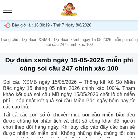
Bây giờ là :
16:39:19 - Thứ 7 Ngày 8/8/2026
Trang chủ
›
Dự đoán XSMB
›
Dự đoán xsmb ngày 15-05-2026 miễn phí cùng
soi cầu 247 chính xác 100
Dự đoán xsmb ngày 15-05-2026 miễn phí
cùng soi cầu 247 chính xác 100
Soi cầu XSMB ngày 15/05/2026 – Thống kê Xổ Số Miền
Bắc ngày 15 tháng 05 năm 2026 chính xác 100%. Tham
khảo kết quả soi cầu MB ngày 15/05/2026 chốt lô đề miễn
phí – cập nhật kết quả soi cầu Miền Bắc ngày hôm nay từ
các cao thủ.
Tất cả các con số ở chuyên mục
soi cầu miền bắc
đều
được chúng tôi phân tích và chốt số công khai để người
chơi theo dõi hàng ngày. Khi truy cập vào đây các bạn sẽ
được nhận số miễn phí. Không những thế, chúng tôi còn