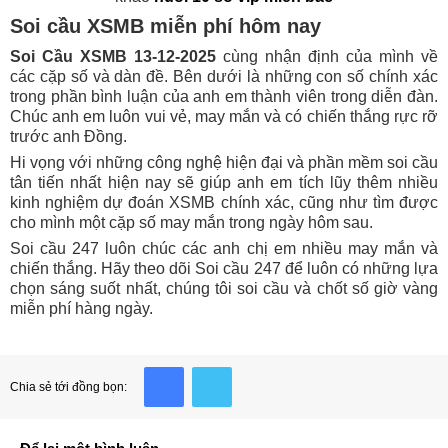
Soi cầu XSMB miễn phí hôm nay
Soi Cầu XSMB 13-12-2025
cùng nhận định của mình về
các cặp số và dàn đề. Bên dưới là những con số chính xác
trong phần bình luận của anh em thành viên trong diễn đàn.
Chúc anh em luôn vui vẻ, may mắn và có chiến thắng rực rỡ
trước anh Đồng.
Hi vọng với những công nghệ hiện đại và phần mềm soi cầu
tân tiến nhất hiện nay sẽ giúp anh em tích lũy thêm nhiều
kinh nghiệm dự đoán XSMB chính xác, cũng như tìm được
cho mình một cặp số may mắn trong ngày hôm sau.
Soi cầu 247 luôn chúc các anh chị em nhiều may mắn và
chiến thắng. Hãy theo dõi Soi cầu 247 để luôn có những lựa
chọn sáng suốt nhất, chúng tôi soi cầu và chốt số giờ vàng
miễn phí hàng ngày.
Facebook
Twitter
Chia sẻ tới đồng bọn: