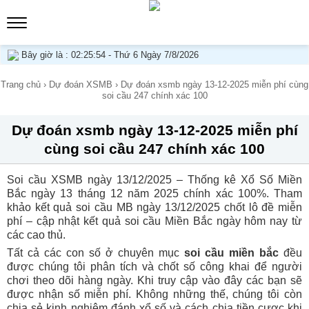
Bây giờ là :
02:25:54 - Thứ 6 Ngày 7/8/2026
Trang chủ
›
Dự đoán XSMB
›
Dự đoán xsmb ngày 13-12-2025 miễn phí cùng
soi cầu 247 chính xác 100
Dự đoán xsmb ngày 13-12-2025 miễn phí
cùng soi cầu 247 chính xác 100
Soi cầu XSMB ngày 13/12/2025 – Thống kê Xổ Số Miền
Bắc ngày 13 tháng 12 năm 2025 chính xác 100%. Tham
khảo kết quả soi cầu MB ngày 13/12/2025 chốt lô đề miễn
phí – cập nhật kết quả soi cầu Miền Bắc ngày hôm nay từ
các cao thủ.
Tất cả các con số ở chuyên mục
soi cầu miền bắc
đều
được chúng tôi phân tích và chốt số công khai để người
chơi theo dõi hàng ngày. Khi truy cập vào đây các bạn sẽ
được nhận số miễn phí. Không những thế, chúng tôi còn
chia sẻ kinh nghiệm đánh xổ số và cách chia tiền cược khi