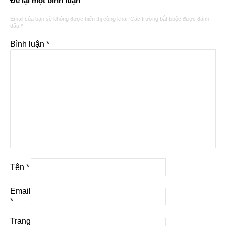
Để lại một bình luận
Email của bạn sẽ không được hiển thị công khai.
Các trường bắt buộc được đánh
dấu
*
Bình luận
*
Tên
*
Email
*
Trang