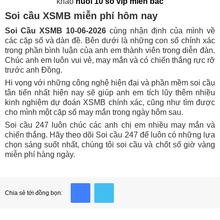
khảo
nuôi 10 số vip miền bắc
Soi cầu XSMB miễn phí hôm nay
Soi Cầu XSMB 10-06-2026
cùng nhận định của mình về
các cặp số và dàn đề. Bên dưới là những con số chính xác
trong phần bình luận của anh em thành viên trong diễn đàn.
Chúc anh em luôn vui vẻ, may mắn và có chiến thắng rực rỡ
trước anh Đồng.
Hi vọng với những công nghệ hiện đại và phần mềm soi cầu
tân tiến nhất hiện nay sẽ giúp anh em tích lũy thêm nhiều
kinh nghiệm dự đoán XSMB chính xác, cũng như tìm được
cho mình một cặp số may mắn trong ngày hôm sau.
Soi cầu 247 luôn chúc các anh chị em nhiều may mắn và
chiến thắng. Hãy theo dõi Soi cầu 247 để luôn có những lựa
chọn sáng suốt nhất, chúng tôi soi cầu và chốt số giờ vàng
miễn phí hàng ngày.
Facebook
Twitter
Chia sẻ tới đồng bọn: