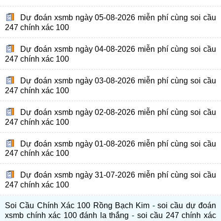
Dự đoán xsmb ngày 05-08-2026 miễn phí cùng soi cầu
247 chính xác 100
Dự đoán xsmb ngày 04-08-2026 miễn phí cùng soi cầu
247 chính xác 100
Dự đoán xsmb ngày 03-08-2026 miễn phí cùng soi cầu
247 chính xác 100
Dự đoán xsmb ngày 02-08-2026 miễn phí cùng soi cầu
247 chính xác 100
Dự đoán xsmb ngày 01-08-2026 miễn phí cùng soi cầu
247 chính xác 100
Dự đoán xsmb ngày 31-07-2026 miễn phí cùng soi cầu
247 chính xác 100
Soi Cầu Chính Xác 100 Rồng Bạch Kim
-
soi cầu dự đoán
xsmb chính xác 100 đánh la thắng
-
soi cầu 247 chính xác