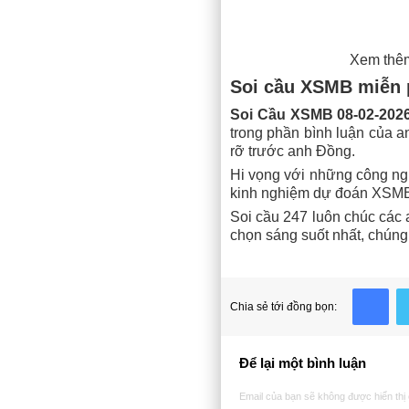
Xem thê
Soi cầu XSMB miễn 
Soi Cầu XSMB 08-02-202
trong phần bình luận của a
rỡ trước anh Đồng.
Hi vọng với những công ngh
kinh nghiệm dự đoán XSMB 
Soi cầu 247 luôn chúc các 
chọn sáng suốt nhất, chúng 
Face
Chia sẻ tới đồng bọn:
Để lại một bình luận
Email của bạn sẽ không được hiển thị 