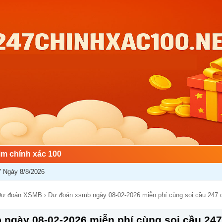
im chính xác 100
7 Ngày 8/8/2026
Dự đoán XSMB
›
Dự đoán xsmb ngày 08-02-2026 miễn phí cùng soi cầu 247 
ngày 08-02-2026 miễn phí cùng soi cầu 247