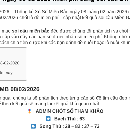
2026 – Thống kê Xổ Số Miền Bắc ngày 08 tháng 02 năm 2026 
/02/2026 chốt lô đề miễn phí – cập nhật kết quả soi cầu Miền 
ên mục
soi cầu miền bắc
đều được chúng tôi phân tích và chốt
uy cập vào đây các bạn sẽ được nhận số miễn phí. Không những
cách chia tiền cược khi các bạn đánh đề nuôi hoặc lô nuôi khu
8-02-2026
ôm nay
MB 08/02/2026
qua, chúng ta sẽ phân tích theo từng cặp số để tìm cầu đẹp 
ể theo kết quả sẽ mang lại kết quả khả quan nhất.
ADMIN CHỐT SỐ THAM KHẢO
Bạch Thủ : 63
Song Thủ : 28 – 82 : 37 – 73