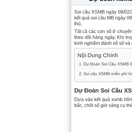
Soi cầu XSMB ngày 08/02/
kết quả soi cầu MB ngày 08
thủ.
Tất cả các con số ở chuy
theo dõi hàng ngày. Khi tr
kinh nghiệm đánh xổ số và 
Nội Dung Chính
Dự Đoán Soi Cầu XSMB 0
Soi cầu XSMB miễn phí h
Dự Đoán Soi Cầu XS
Dựa vào kết quả xsmb hôm 
bắc, chốt số giờ vàng cụ th