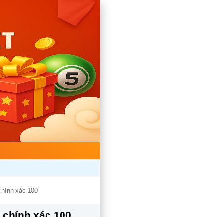
chính xác 100
 chính xác 100