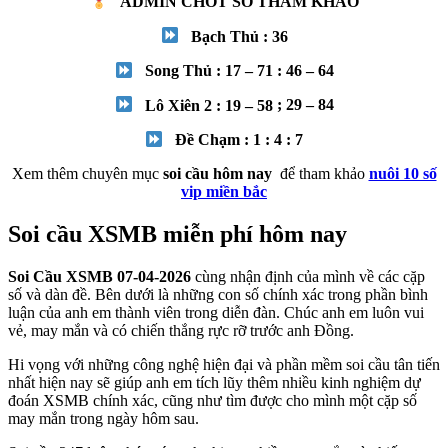
ADMIN CHỐT SỐ THAM KHẢO
Bạch Thủ : 36
Song Thủ : 17 – 71
: 46 – 64
Lô Xiên 2 : 19 – 58
; 29 – 84
Đề Chạm : 1 : 4 : 7
Xem thêm chuyên mục
soi cầu hôm nay
để tham khảo
nuôi 10 số
vip miền bắc
Soi cầu XSMB miễn phí hôm nay
Soi Cầu XSMB 07-04-2026
cùng nhận định của mình về các cặp
số và dàn đề. Bên dưới là những con số chính xác trong phần bình
luận của anh em thành viên trong diễn đàn. Chúc anh em luôn vui
vẻ, may mắn và có chiến thắng rực rỡ trước anh Đồng.
Hi vọng với những công nghệ hiện đại và phần mềm soi cầu tân tiến
nhất hiện nay sẽ giúp anh em tích lũy thêm nhiều kinh nghiệm dự
đoán XSMB chính xác, cũng như tìm được cho mình một cặp số
may mắn trong ngày hôm sau.