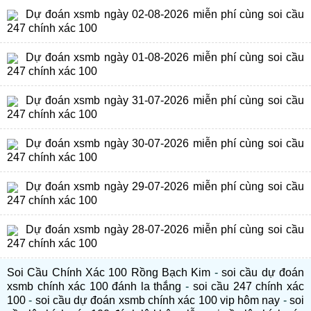
Dự đoán xsmb ngày 02-08-2026 miễn phí cùng soi cầu
247 chính xác 100
Dự đoán xsmb ngày 01-08-2026 miễn phí cùng soi cầu
247 chính xác 100
Dự đoán xsmb ngày 31-07-2026 miễn phí cùng soi cầu
247 chính xác 100
Dự đoán xsmb ngày 30-07-2026 miễn phí cùng soi cầu
247 chính xác 100
Dự đoán xsmb ngày 29-07-2026 miễn phí cùng soi cầu
247 chính xác 100
Dự đoán xsmb ngày 28-07-2026 miễn phí cùng soi cầu
247 chính xác 100
Soi Cầu Chính Xác 100 Rồng Bạch Kim
-
soi cầu dự đoán
xsmb chính xác 100 đánh la thắng
-
soi cầu 247 chính xác
100
-
soi cầu dự đoán xsmb chính xác 100 vip hôm nay
-
soi