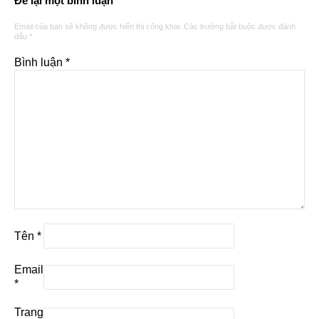
Để lại một bình luận
Email của bạn sẽ không được hiển thị công khai.
Các trường bắt buộc được đánh
dấu
*
Bình luận
*
Tên
*
Email
*
Trang