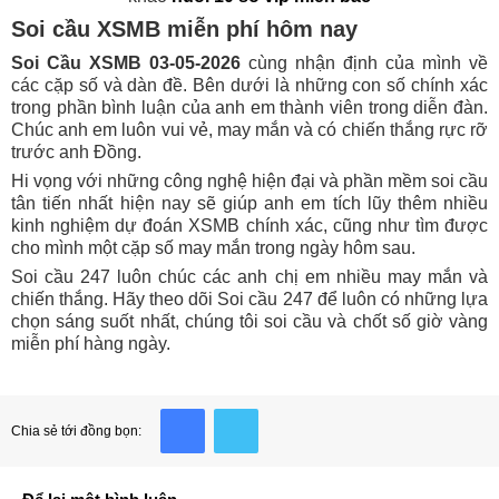
Soi cầu XSMB miễn phí hôm nay
Soi Cầu XSMB 03-05-2026
cùng nhận định của mình về
các cặp số và dàn đề. Bên dưới là những con số chính xác
trong phần bình luận của anh em thành viên trong diễn đàn.
Chúc anh em luôn vui vẻ, may mắn và có chiến thắng rực rỡ
trước anh Đồng.
Hi vọng với những công nghệ hiện đại và phần mềm soi cầu
tân tiến nhất hiện nay sẽ giúp anh em tích lũy thêm nhiều
kinh nghiệm dự đoán XSMB chính xác, cũng như tìm được
cho mình một cặp số may mắn trong ngày hôm sau.
Soi cầu 247 luôn chúc các anh chị em nhiều may mắn và
chiến thắng. Hãy theo dõi Soi cầu 247 để luôn có những lựa
chọn sáng suốt nhất, chúng tôi soi cầu và chốt số giờ vàng
miễn phí hàng ngày.
Facebook
Twitter
Chia sẻ tới đồng bọn: