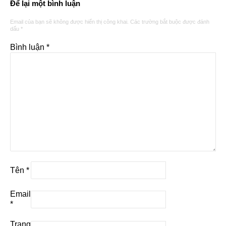
Để lại một bình luận
Email của bạn sẽ không được hiển thị công khai.
Các trường bắt buộc được đánh
dấu
*
Bình luận
*
Tên
*
Email
*
Trang