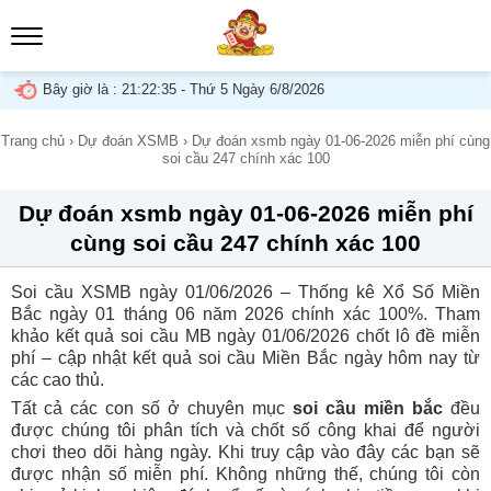
Bây giờ là :
21:22:35 - Thứ 5 Ngày 6/8/2026
Trang chủ
›
Dự đoán XSMB
›
Dự đoán xsmb ngày 01-06-2026 miễn phí cùng
soi cầu 247 chính xác 100
Dự đoán xsmb ngày 01-06-2026 miễn phí
cùng soi cầu 247 chính xác 100
Soi cầu XSMB ngày 01/06/2026 – Thống kê Xổ Số Miền
Bắc ngày 01 tháng 06 năm 2026 chính xác 100%. Tham
khảo kết quả soi cầu MB ngày 01/06/2026 chốt lô đề miễn
phí – cập nhật kết quả soi cầu Miền Bắc ngày hôm nay từ
các cao thủ.
Tất cả các con số ở chuyên mục
soi cầu miền bắc
đều
được chúng tôi phân tích và chốt số công khai để người
chơi theo dõi hàng ngày. Khi truy cập vào đây các bạn sẽ
được nhận số miễn phí. Không những thế, chúng tôi còn